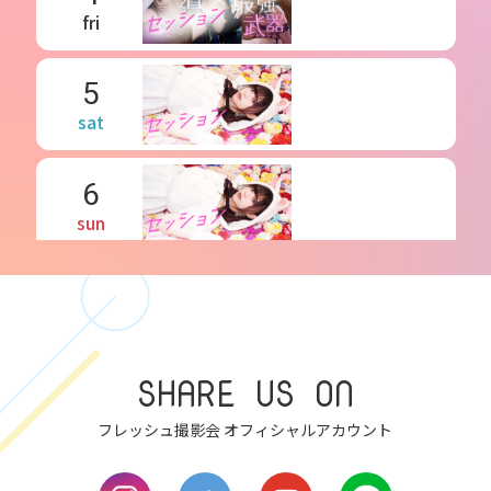
fri
5
sat
6
sun
7
mon
SHARE US ON
8
tue
フレッシュ撮影会 オフィシャルアカウント
9