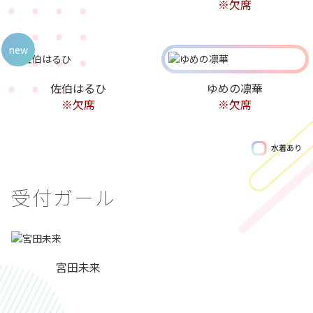
※欠席
new
佐伯はるひ
ゆめの凛華
※欠席
※欠席
水着あり
受付ガール
宮田未来