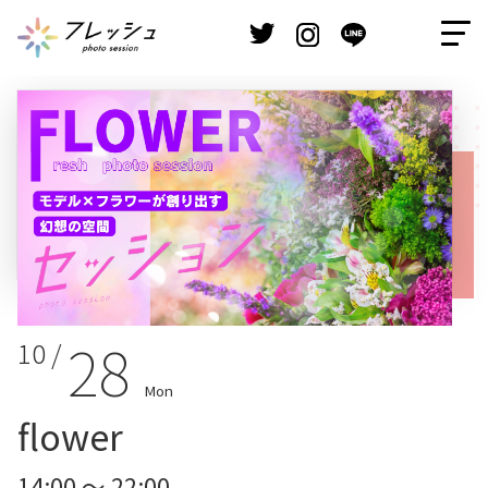
28
10 /
Mon
flower
14:00 ～ 22:00