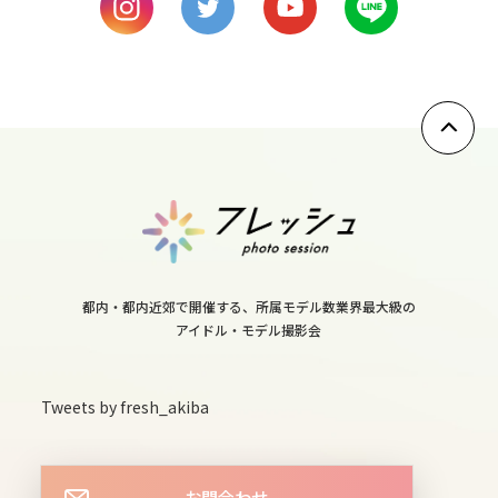
wed
10
thu
11
fri
12
sat
13
sun
都内・都内近郊で開催する、所属モデル数業界最大級の
アイドル・モデル撮影会
14
mon
Tweets by fresh_akiba
15
tue
16
お問合わせ