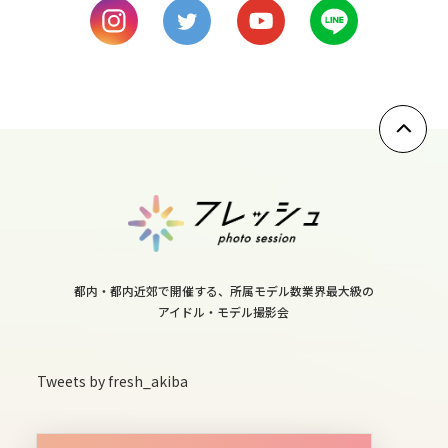
sun
10
mon
11
tue
12
wed
都内・都内近郊で開催する、所属モデル数業界最大級の
アイドル・モデル撮影会
13
thu
Tweets by fresh_akiba
14