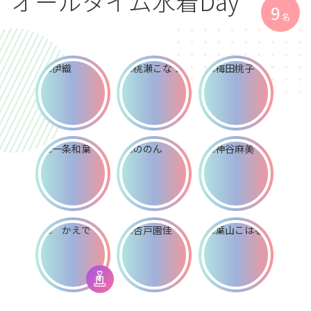
オールタイム水着Day
9
名