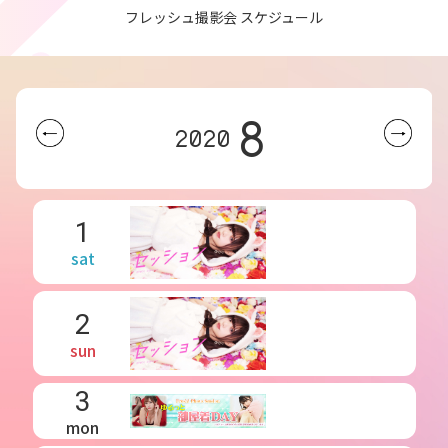
フレッシュ撮影会 スケジュール
8
2020
1
sat
2
sun
3
mon