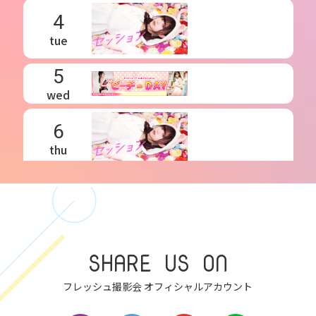
4
tue
5
wed
6
thu
7
fri
8
SHARE US ON
sat
フレッシュ撮影会 オフィシャルアカウント
9