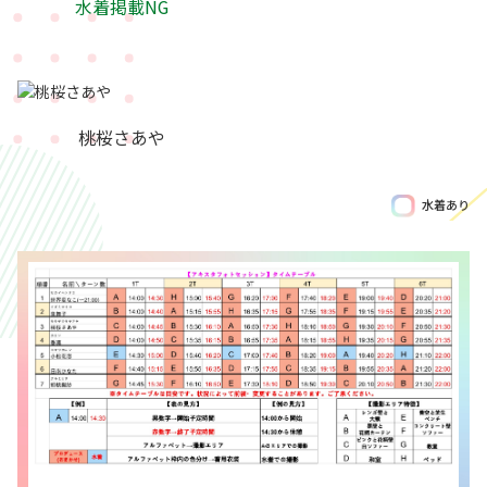
水着掲載NG
桃桜さあや
水着あり