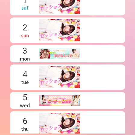
sat
2
sun
3
mon
4
tue
5
wed
6
thu