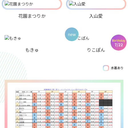
花園まつりか
入山愛
new
Birthday
7/22
もきゅ
りこぽん
水着あり