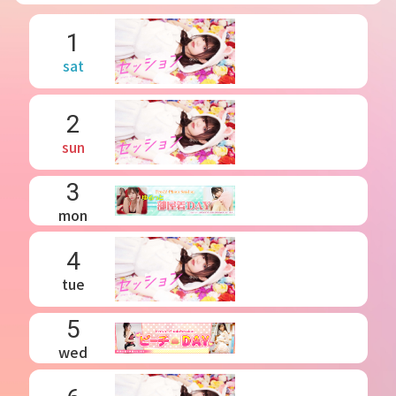
1
sat
2
sun
3
mon
4
tue
5
wed