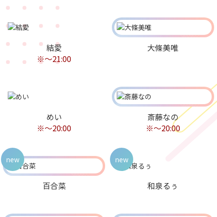
結愛
大條美唯
※〜21:00
めい
斎藤なの
※〜20:00
※〜20:00
new
new
百合菜
和泉るぅ