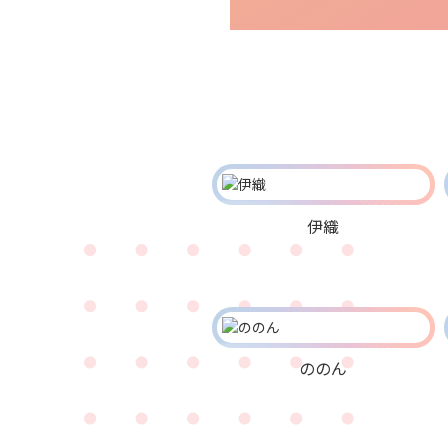
伊織
ののん