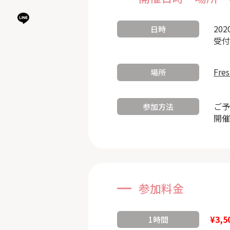
202
日時
受付
Fre
場所
ご予
参加方法
開催
参加料金
¥3,5
1時間