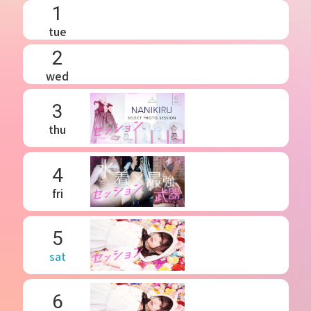
1
tue
2
wed
3
thu
4
fri
5
sat
6