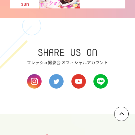
sun
7
mon
SHARE US ON
8
tue
フレッシュ撮影会 オフィシャルアカウント
9
wed
10
thu
11
fri