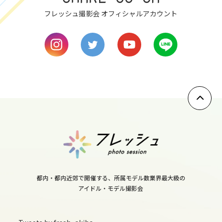
フレッシュ撮影会 オフィシャルアカウント
8
mon
9
tue
10
wed
11
thu
都内・都内近郊で開催する、所属モデル数業界最大級の
アイドル・モデル撮影会
12
fri