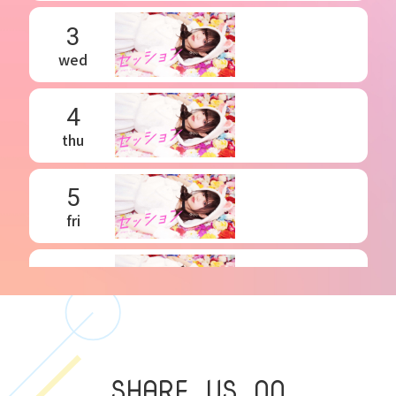
3
wed
4
thu
5
fri
6
sat
7
SHARE US ON
sun