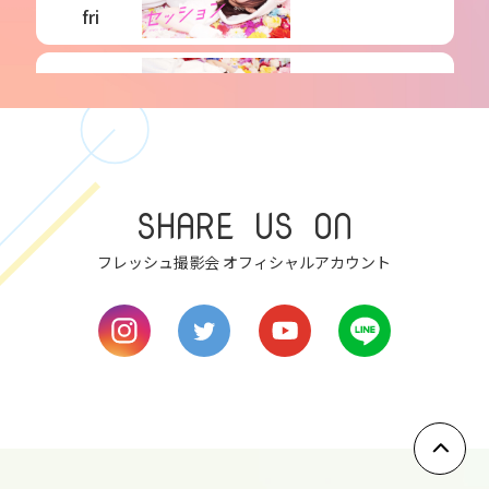
fri
6
sat
7
SHARE US ON
sun
フレッシュ撮影会 オフィシャルアカウント
8
mon
9
tue
10