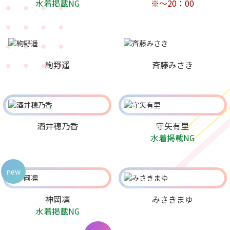
水着掲載NG
※～20：00
絢野遥
斉藤みさき
酒井穂乃香
守矢有里
水着掲載NG
new
神岡凛
みさきまゆ
水着掲載NG