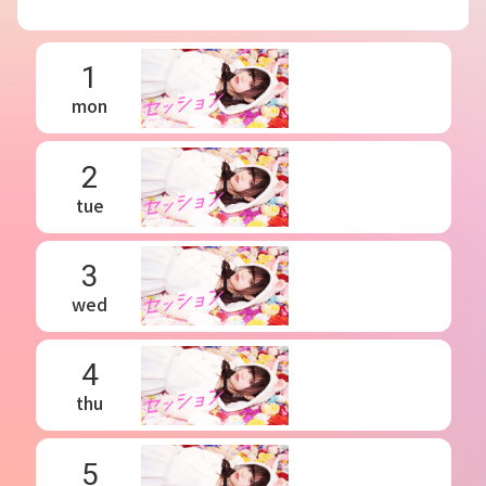
1
mon
2
tue
3
wed
4
thu
5