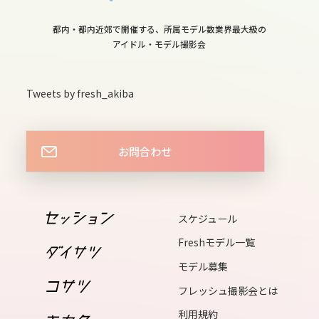
15
tue
都内・都内近郊で開催する、所属モデル数業界最大級の
16
アイドル・モデル撮影会
wed
17
Tweets by fresh_akiba
thu
18
お問合わせ
fri
19
sat
スケジュール
20
Freshモデル一覧
sun
モデル募集
21
mon
フレッシュ撮影会とは
22
利用規約