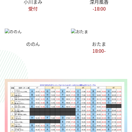
小川まみ
深月風香
受付
-18:00
ののん
おたま
18:00-