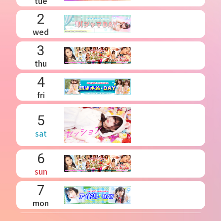
tue
2
wed
3
thu
4
fri
5
sat
6
sun
7
mon