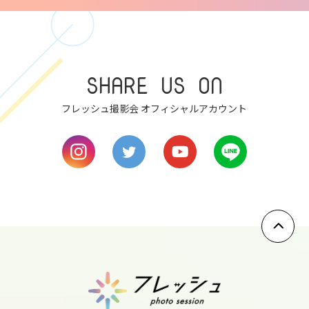
8
tue
9
wed
SHARE US ON
10
thu
フレッシュ撮影会 オフィシャルアカウント
11
fri
12
sat
13
sun
14
mon