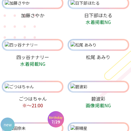
加藤さやか
日下部ほたる
水着掲載NG
四ッ谷ナナリー
松尾 あみり
水着掲載NG
ごつはちゃん
碧波彩
※～21:00
画像掲載NG
Birthday
7/29
new