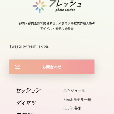
15
fri
16
都内・都内近郊で開催する、所属モデル数業界最大級の
sat
アイドル・モデル撮影会
17
sun
Tweets by fresh_akiba
18
mon
お問合わせ
19
tue
20
スケジュール
wed
Freshモデル一覧
21
モデル募集
thu