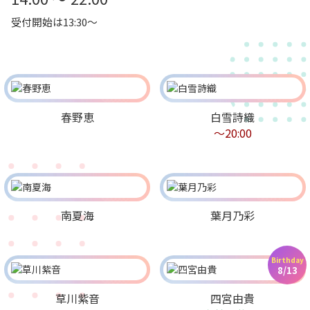
受付開始は13:30～
春野恵
白雪詩織
〜20:00
南夏海
葉月乃彩
Birthday
8/13
草川紫音
四宮由貴