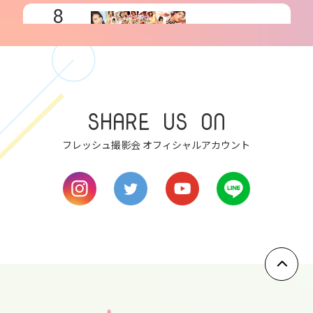
8
fri
9
sat
10
SHARE US ON
sun
フレッシュ撮影会 オフィシャルアカウント
11
mon
12
tue
13
wed
14
thu