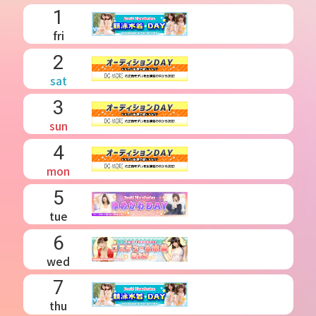
1
fri
2
sat
3
sun
4
mon
5
tue
6
wed
7
thu