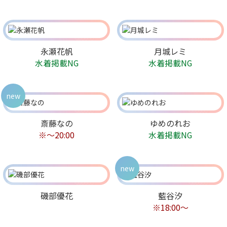
永瀬花帆
月城レミ
水着掲載NG
水着掲載NG
new
斎藤なの
ゆめのれお
※〜20:00
水着掲載NG
new
磯部優花
藍谷汐
※18:00〜