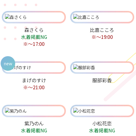
森さくら
比嘉こころ
水着掲載NG
※〜19:00
※〜17:00
new
まげのすけ
服部彩香
※〜21:00
紫乃のん
小松花恋
水着掲載NG
水着掲載NG