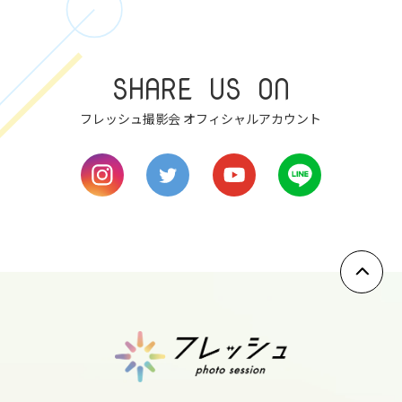
9
sat
10
SHARE US ON
sun
フレッシュ撮影会 オフィシャルアカウント
11
mon
12
tue
13
wed
14
thu
15
fri