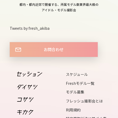
16
都内・都内近郊で開催する、所属モデル数業界最大級の
sat
アイドル・モデル撮影会
17
sun
Tweets by fresh_akiba
18
mon
お問合わせ
19
tue
20
スケジュール
wed
Freshモデル一覧
21
モデル募集
thu
フレッシュ撮影会とは
22
利用規約
fri