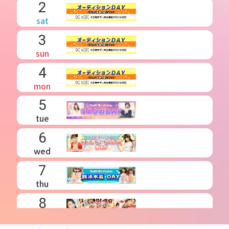
2
sat
3
sun
4
mon
5
tue
6
wed
7
thu
8
fri