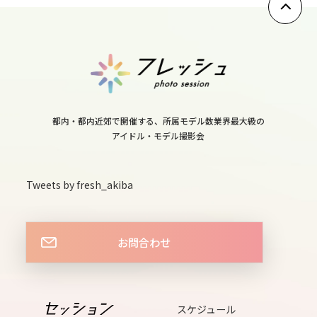
12
thu
13
fri
14
都内・都内近郊で開催する、所属モデル数業界最大級の
sat
アイドル・モデル撮影会
15
sun
Tweets by fresh_akiba
16
mon
17
お問合わせ
tue
18
wed
スケジュール