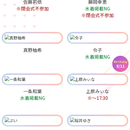
佐藤莉依
藤岡幸恵
※閉会式不参加
水着掲載NG
※閉会式不参加
真野柚希
令子
水着掲載NG
Birthday
8/11
一条和葉
上原みぃな
水着掲載NG
※〜17:30