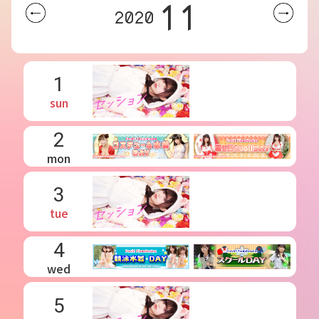
11
2020
1
sun
2
mon
3
tue
4
wed
5