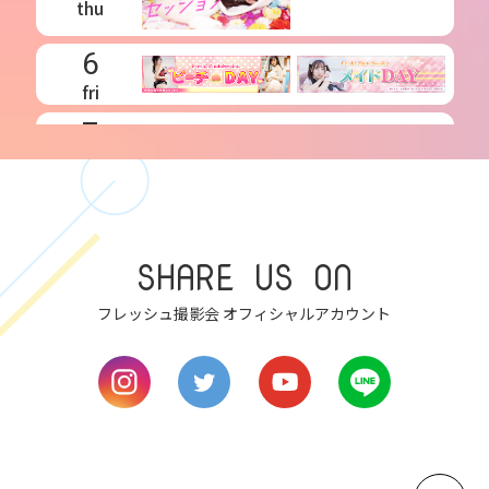
thu
6
fri
7
sat
8
sun
SHARE US ON
9
フレッシュ撮影会 オフィシャルアカウント
mon
10
tue
11
wed