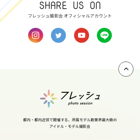
SHARE US ON
sun
フレッシュ撮影会 オフィシャルアカウント
8
mon
9
tue
10
wed
11
thu
都内・都内近郊で開催する、所属モデル数業界最大級の
アイドル・モデル撮影会
12