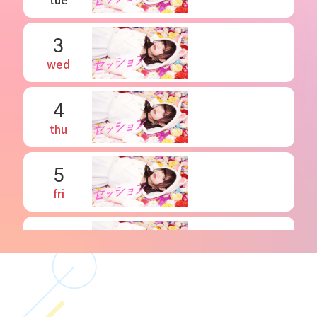
3
wed
4
thu
5
fri
6
sat
7