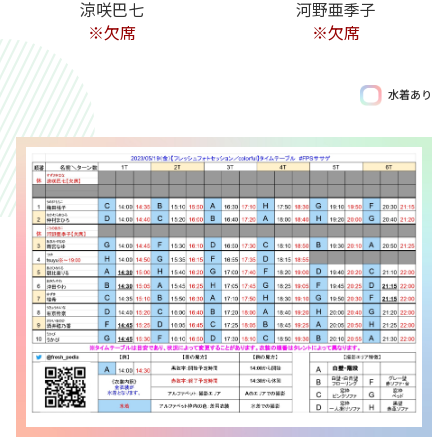
涼咲巴七
河野亜季子
※欠席
※欠席
水着あり