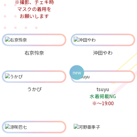
※撮影、チェキ時
マスクの着用を
お願いします
右京怜奈
沖田やわ
new
うかぴ
tsuyu
水着掲載NG
※〜19:00