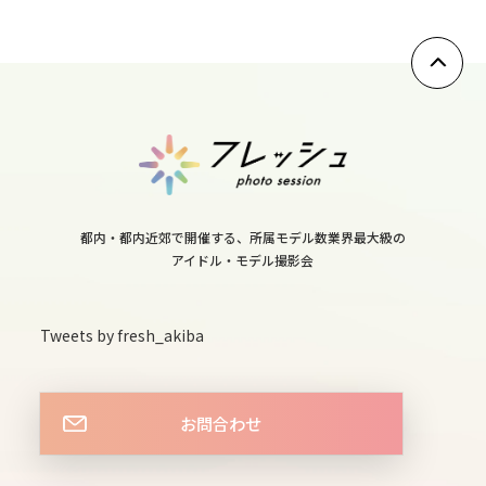
9
fri
10
sat
11
sun
都内・都内近郊で開催する、所属モデル数業界最大級の
アイドル・モデル撮影会
12
mon
Tweets by fresh_akiba
13
お問合わせ
tue