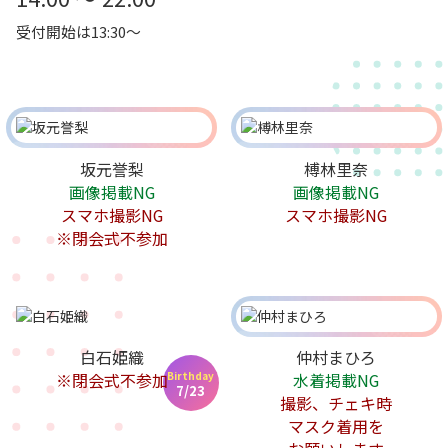
受付開始は13:30～
坂元誉梨
榑林里奈
画像掲載NG
画像掲載NG
スマホ撮影NG
スマホ撮影NG
※閉会式不参加
白石姫織
仲村まひろ
Birthday
※閉会式不参加
水着掲載NG
7/23
撮影、チェキ時
マスク着用を