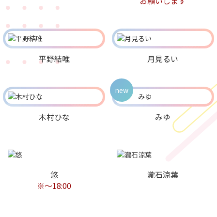
お願いします
平野結唯
月見るい
new
木村ひな
みゆ
悠
瀧石涼葉
※〜18:00