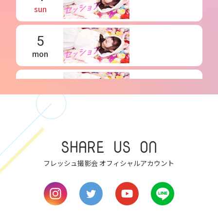
sun
5
mon
6
tue
7
SHARE US ON
wed
フレッシュ撮影会 オフィシャルアカウント
8
thu