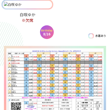
白咲ゆか
※欠席
Birthday
8/16
水着あり