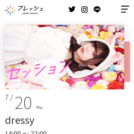
20
7 /
Thu
dressy
14:00 ～ 22:00