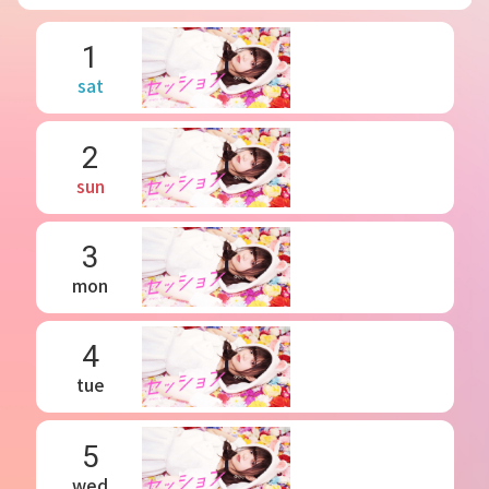
1
sat
2
sun
3
mon
4
tue
5
wed