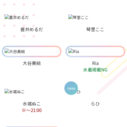
蒼井めるだ
琴里ここ
大谷美絵
Ria
水着掲載NG
new
水城ぬこ
らひ
※～21:00