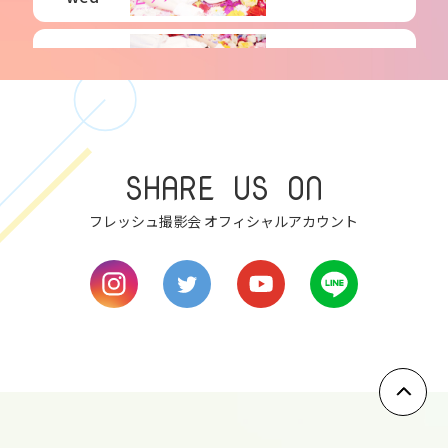
6
thu
7
SHARE US ON
fri
フレッシュ撮影会 オフィシャルアカウント
8
sat
9
sun
10