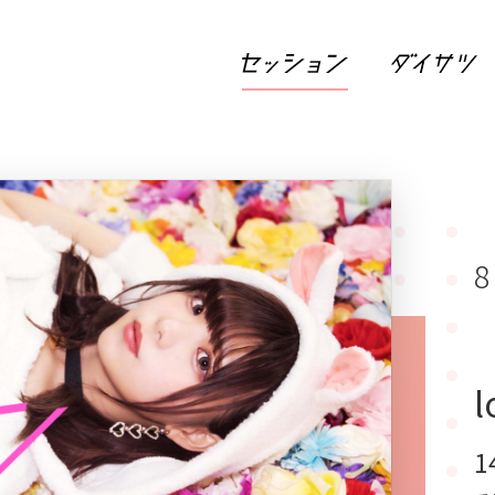
8
l
1