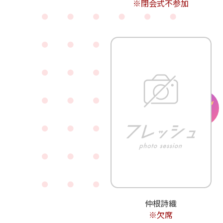
※閉会式不参加
Birthday
7/26
仲根詩織
※欠席