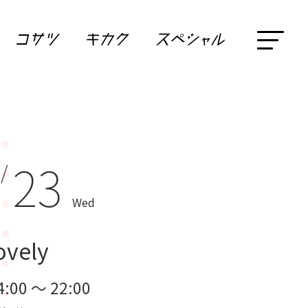
23
 /
Wed
ovely
4:00 ～ 22:00