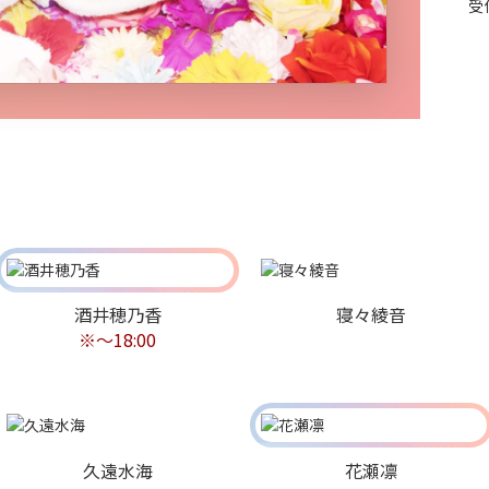
受
酒井穂乃香
寝々綾音
※〜18:00
久遠水海
花瀬凛