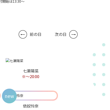
付開始は13:30～
前の日
次の日
七瀬陽菜
※～20:00
new
依奴怜奈