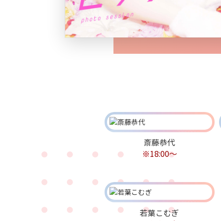
斎藤恭代
※18:00〜
若葉こむぎ