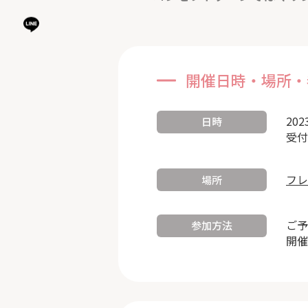
開催日時・場所・
202
日時
受付
フレ
場所
ご予
参加方法
開催