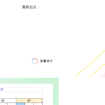
青梨古久
水着あり