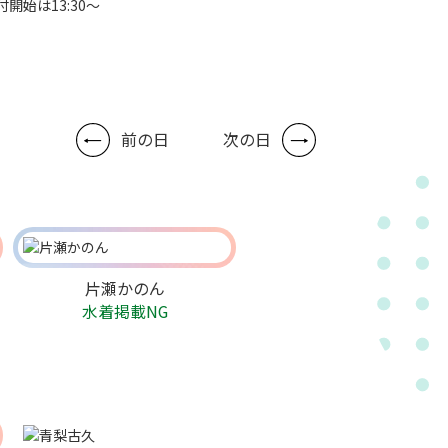
付開始は13:30～
前の日
次の日
片瀬かのん
水着掲載NG