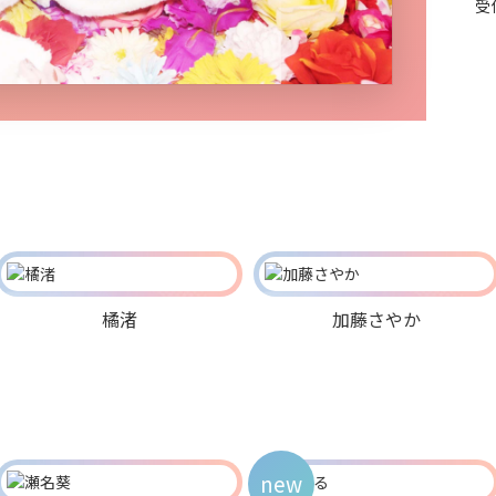
受
橘渚
加藤さやか
new