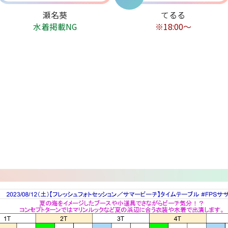
瀬名葵
てるる
水着掲載NG
※18:00〜