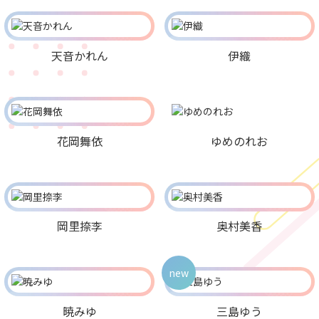
天音かれん
伊織
花岡舞依
ゆめのれお
岡里捺李
奥村美香
new
暁みゆ
三島ゆう