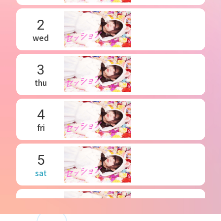
2
wed
3
thu
4
fri
5
sat
6
sun