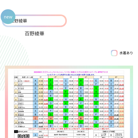
new
百野綾華
水着あり