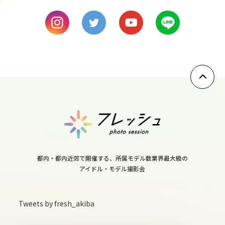
8
thu
9
fri
10
sat
11
sun
都内・都内近郊で開催する、所属モデル数業界最大級の
アイドル・モデル撮影会
12
mon
Tweets by fresh_akiba