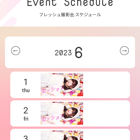
Event Schedule
フレッシュ撮影会 スケジュール
6
2023
1
thu
2
fri
3