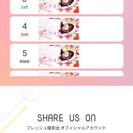
sat
4
sun
5
mon
6
tue
7
SHARE US ON
wed
フレッシュ撮影会 オフィシャルアカウント