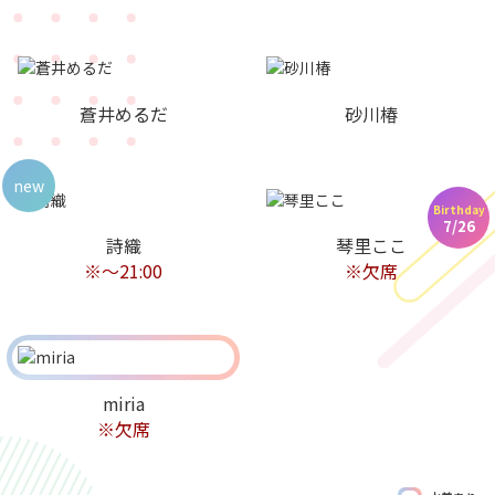
蒼井めるだ
砂川椿
new
Birthday
7/26
詩織
琴里ここ
※〜21:00
※欠席
miria
※欠席