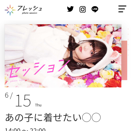
15
6 /
Thu
あの子に着せたい◯◯
14:00 ～ 22:00