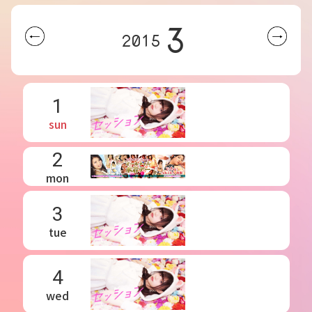
3
2015
1
sun
2
mon
3
tue
4
wed