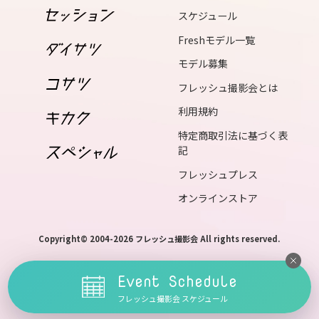
スケジュール
15
Freshモデル一覧
sun
モデル募集
フレッシュ撮影会とは
16
利用規約
mon
特定商取引法に基づく表
17
記
tue
フレッシュプレス
オンラインストア
18
wed
Copyright© 2004-2026 フレッシュ撮影会 All rights reserved.
Event Schedule
19
フレッシュ撮影会 スケジュール
thu