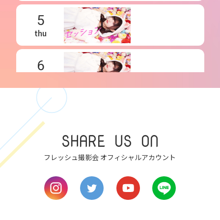
5
thu
6
fri
7
sat
SHARE US ON
8
フレッシュ撮影会 オフィシャルアカウント
sun
9
mon