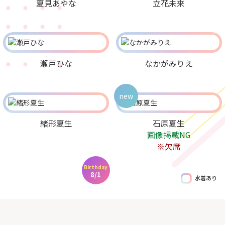
夏見あやな
立花未来
瀬戸ひな
なかがみりえ
new
緒形夏生
石原夏生
画像掲載NG
※欠席
Birthday
8/1
水着あり