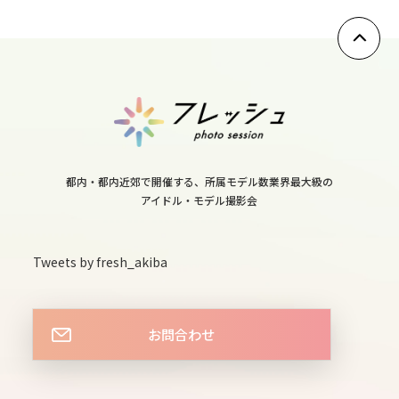
10
tue
11
wed
都内・都内近郊で開催する、所属モデル数業界最大級の
アイドル・モデル撮影会
12
thu
Tweets by fresh_akiba
13
fri
お問合わせ
14
sat