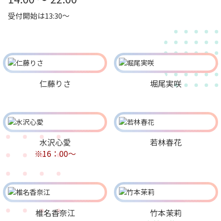
受付開始は13:30～
仁藤りさ
堀尾実咲
水沢心愛
若林春花
※16：00～
椎名香奈江
竹本茉莉