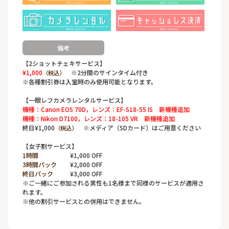
備考
【2ショットチェキサービス】
¥1,000
※2分間のサインタイム付き
（税込）
※各種割引券は入室時のみ使用可能となります。
【一眼レフカメラレンタルサービス】
機種：Canon EOS 70D，レンズ：EF-S18-55 IS 新機種追加
機種：Nikon D7100，レンズ：18-105 VR 新機種追加
終日¥1,000
※メディア（SDカード）はご用意ください
（税込）
【女子割サービス】
1時間
¥1,000 OFF
3時間パック
¥2,000 OFF
終日パック
¥3,000 OFF
※ご一緒にご参加される男性も1名様まで同様のサービスが適用さ
れます。
※他の割引サービスとの併用はできません。