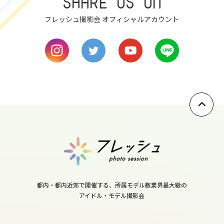
SHARE US ON
8
フレッシュ撮影会 オフィシャルアカウント
sun
9
mon
10
tue
11
wed
都内・都内近郊で開催する、所属モデル数業界最大級の
アイドル・モデル撮影会
12
thu