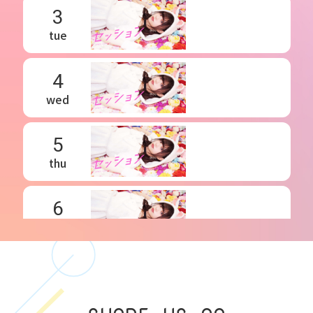
3
tue
4
wed
5
thu
6
fri
7
sat