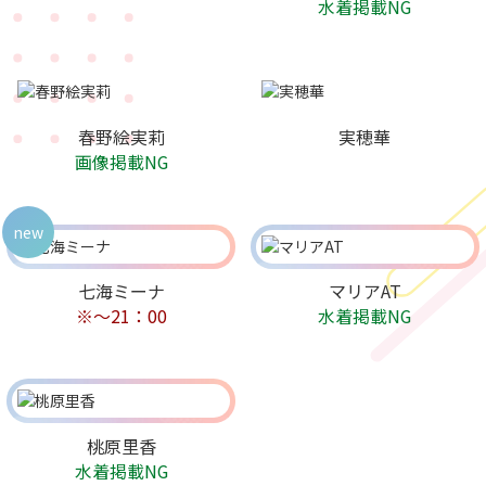
水着掲載NG
春野絵実莉
実穂華
画像掲載NG
new
七海ミーナ
マリアAT
※～21：00
水着掲載NG
桃原里香
水着掲載NG