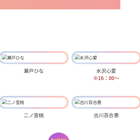
瀬戸ひな
水沢心愛
※16：00～
二ノ宮桃
古川百合恵
Birthday