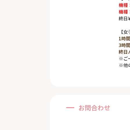
機種：
機種：
終日¥
【女
1時
3時
終日
※ご
※他
お問合わせ