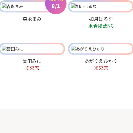
8/1
森永まみ
如月はるな
水着掲載NG
誉田みに
あがりえひかり
※欠席
※欠席