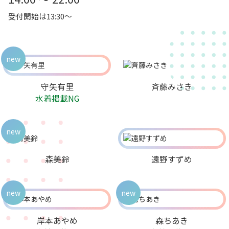
受付開始は13:30～
new
守矢有里
斉藤みさき
水着掲載NG
new
森美鈴
遠野すずめ
new
new
岸本あやめ
森ちあき