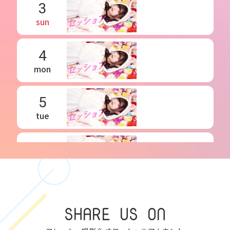
3
sun
4
mon
5
tue
6
wed
7
SHARE US ON
thu