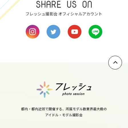
SHARE US ON
thu
フレッシュ撮影会 オフィシャルアカウント
8
fri
9
sat
10
sun
11
mon
都内・都内近郊で開催する、所属モデル数業界最大級の
アイドル・モデル撮影会
12
tue