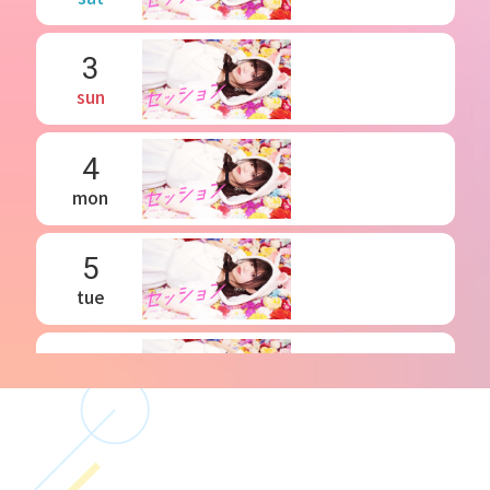
3
sun
4
mon
5
tue
6
wed
7