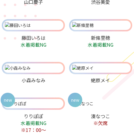
山口慶子
渋谷美愛
藤田いろは
新條里穂
水着掲載NG
水着掲載NG
小森みなみ
蛯原メイ
new
new
りりぽぽ
湊なつこ
水着掲載NG
※欠席
※17：00～