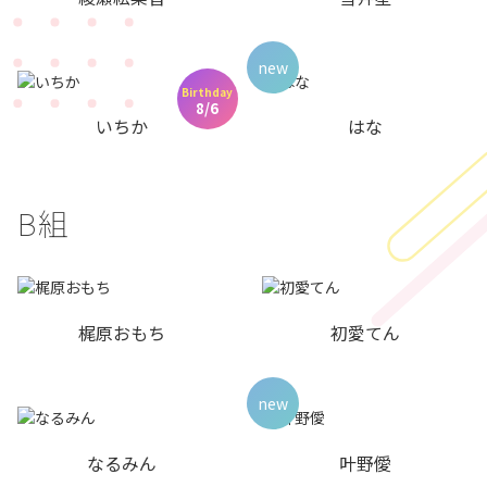
new
Birthday
8/6
いちか
はな
B組
梶原おもち
初愛てん
new
なるみん
叶野僾