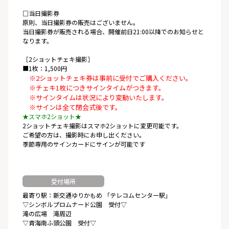
□当日撮影券
原則、当日撮影券の販売はございません。
当日撮影券が販売される場合、開催前日21:00以降でのお知らせと
なります。
［2ショットチェキ撮影］
■1枚：1,500円
※2ショットチェキ券は事前に受付でご購入ください。
※チェキ1枚につきサインタイムがつきます。
※サインタイムは状況により変動いたします。
※サインは全て閉会式後です。
★スマホ2ショット★
2ショットチェキ撮影はスマホ2ショットに変更可能です。
ご希望の方は、撮影時にお申し出ください。
季節専用のサインカードにサインが可能です
受付場所
最寄り駅：新交通ゆりかもめ 「テレコムセンター駅」
▽シンボルプロムナード公園 受付▽
滝の広場 滝周辺
▽青海南ふ頭公園 受付▽