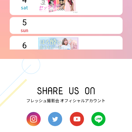
sat
5
sun
6
mon
7
tue
SHARE US ON
8
フレッシュ撮影会 オフィシャルアカウント
wed
9
thu