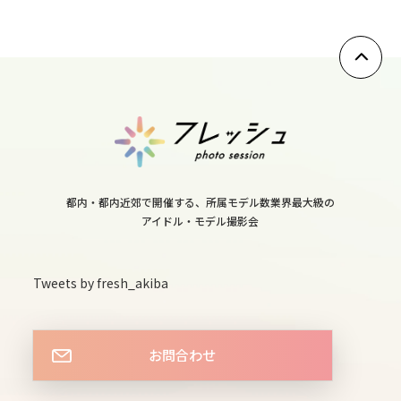
10
fri
11
sat
12
sun
13
都内・都内近郊で開催する、所属モデル数業界最大級の
mon
アイドル・モデル撮影会
14
tue
Tweets by fresh_akiba
15
wed
お問合わせ
16
thu