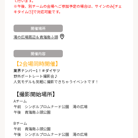
て行います。
※午後、別チームの会場へご参加予定の場合は、サインのみ[チェ
キタイム①]で対応可能です。
開催場所
滝の広場周辺＆青海南ふ頭
開催内容
【2会場同時開催】
業界ナンバー1！＃ダイサツ
野外ポートレート撮影会♪
人気モデルも気軽に撮影できちゃうイベントです！
【撮影開始場所】
Aチーム
午前 シンボルプロムナード公園 滝の広場
午後 青海南ふ頭公園
Bチーム
午前 青海南ふ頭公園
午後 シンボルプロムナード公園 滝の広場