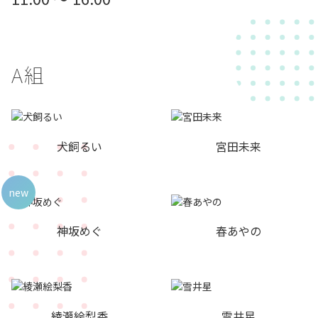
A組
犬飼るい
宮田未来
new
神坂めぐ
春あやの
綾瀬絵梨香
雪井星