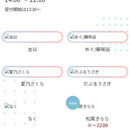
受付開始は13:30～
女以
めぐ/藤咲巡
愛乃さくら
だぶるうさぎ
new
なく
松尾きらら
※～22:00