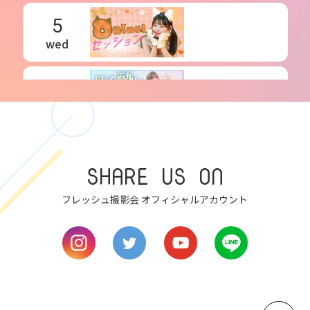
5
wed
6
thu
7
SHARE US ON
fri
フレッシュ撮影会 オフィシャルアカウント
8
sat
9
sun
10