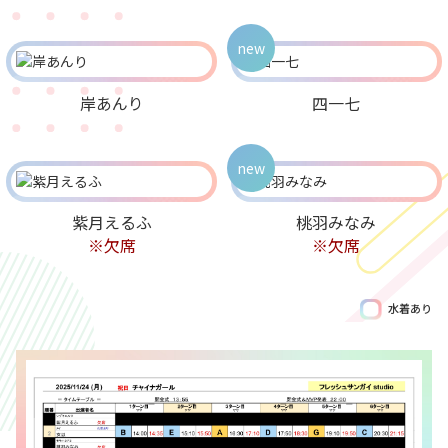
new
岸あんり
四一七
new
紫月えるふ
桃羽みなみ
※欠席
※欠席
水着あり
Birthday
8/7