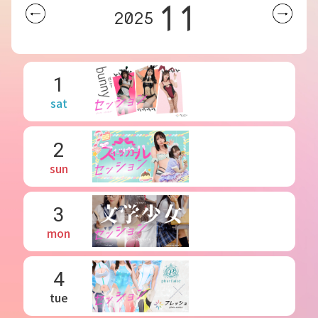
11
2025
1
sat
2
sun
3
mon
4
tue