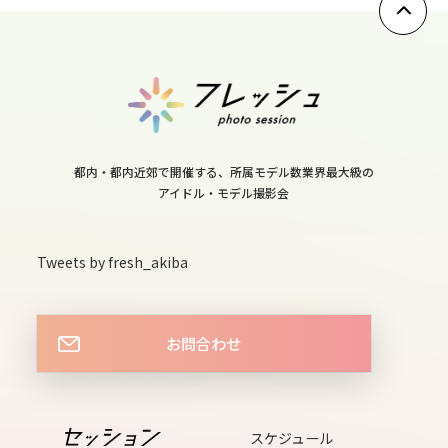
mon
11
tue
12
wed
13
都内・都内近郊で開催する、所属モデル数業界最大級の
thu
アイドル・モデル撮影会
14
fri
Tweets by fresh_akiba
15
sat
お問合わせ
16
sun
17
スケジュール