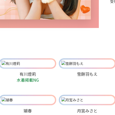
受
有川燈莉
雪餅羽もえ
水着掲載NG
瑚春
月宮みさと