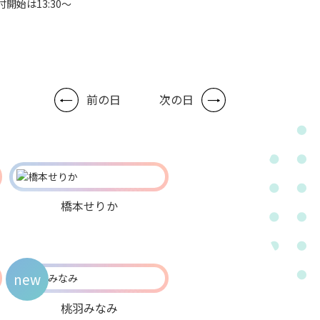
付開始は13:30～
前の日
次の日
橋本せりか
new
桃羽みなみ