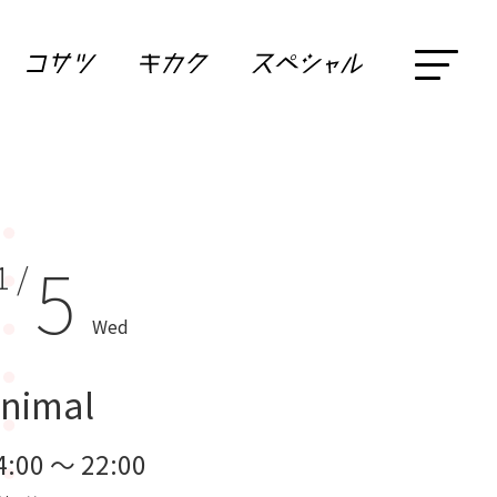
5
1 /
Wed
nimal
4:00 ～ 22:00