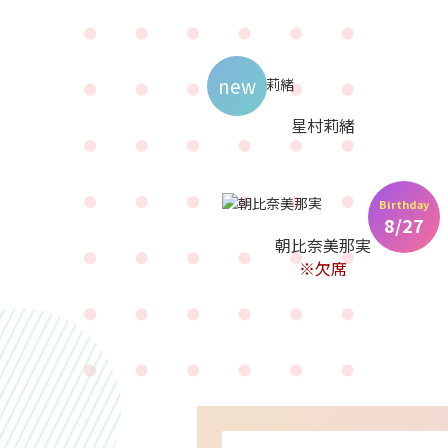
new
星村莉緒
Birthday
8/27
朝比奈美那実
※欠席