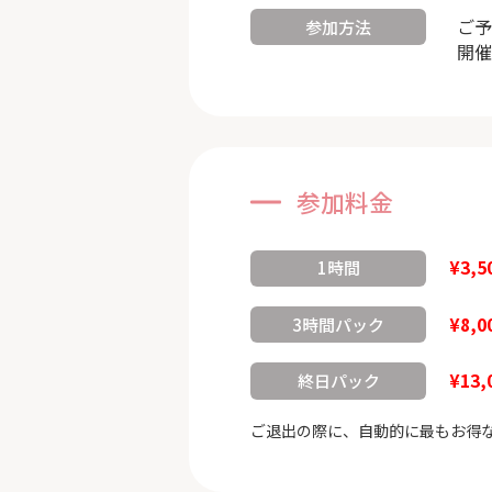
ご予
参加方法
開催
参加料金
¥3,5
1時間
¥8,0
3時間パック
¥13,
終日パック
ご退出の際に、自動的に最もお得