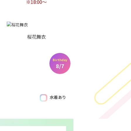
※18:00～
桜花舞衣
Birthday
8/7
水着あり