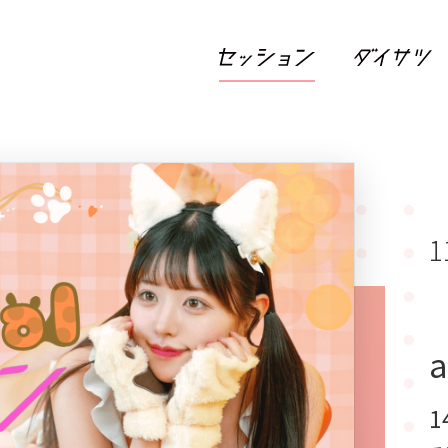
1
a
1