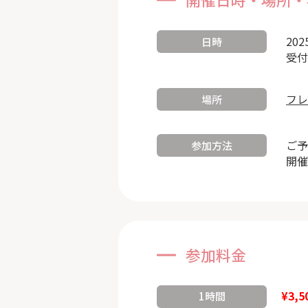
202
日時
受付
フレ
場所
ご予
参加方法
開催
参加料金
¥3,5
1時間