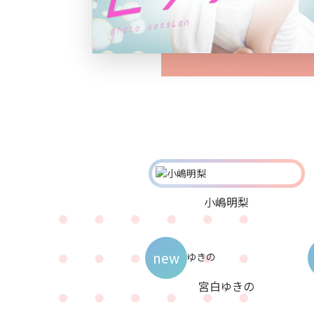
小嶋明梨
new
宮白ゆきの