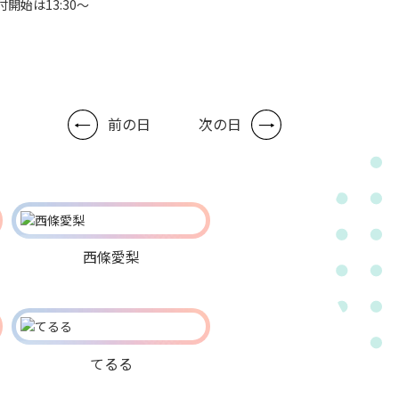
付開始は13:30～
前の日
次の日
西條愛梨
てるる