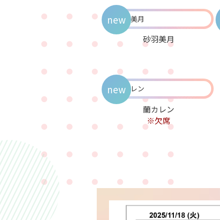
new
砂羽美月
new
蘭カレン
※欠席