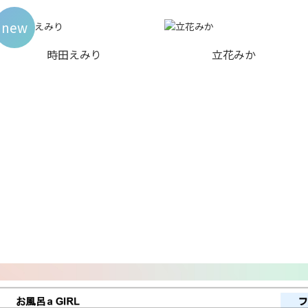
new
時田えみり
立花みか