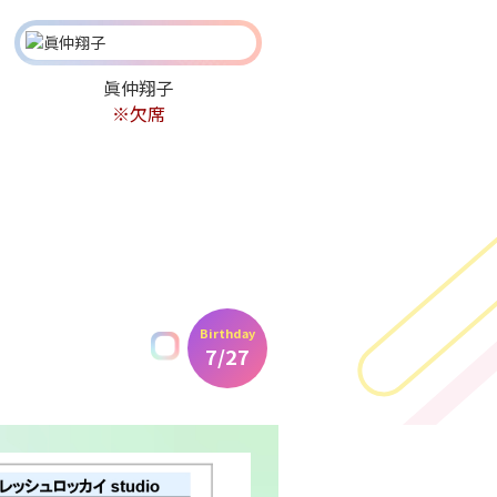
眞仲翔子
※欠席
Birthday
水着あり
7/27