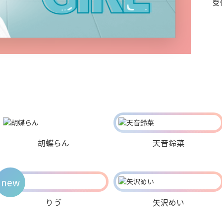
受
胡蝶らん
天音鈴菜
new
りゔ
矢沢めい