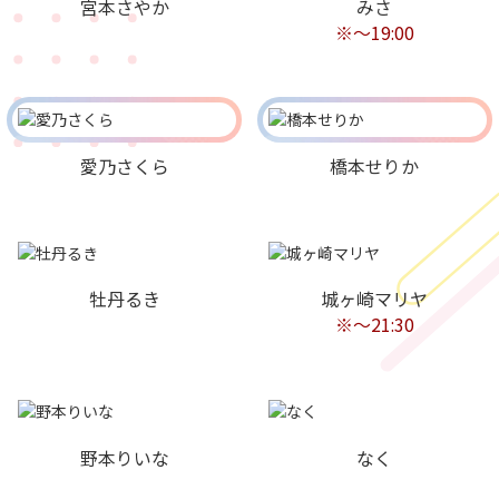
宮本さやか
みさ
※～19:00
愛乃さくら
橋本せりか
牡丹るき
城ヶ崎マリヤ
※～21:30
野本りいな
なく