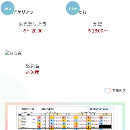
new
new
来光美リアラ
かほ
※〜20:00
※18:00〜
巫茨音
※欠席
水着あり