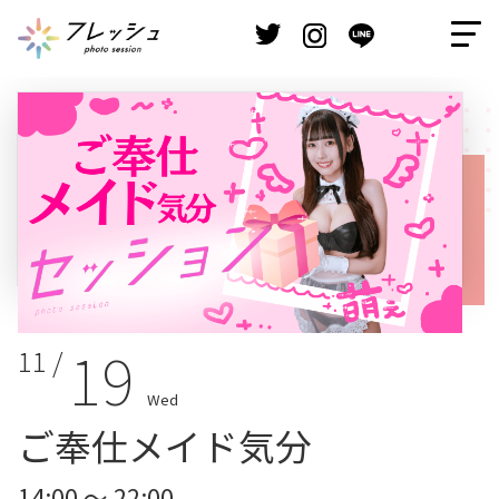
19
11 /
Wed
ご奉仕メイド気分
14:00 ～ 22:00