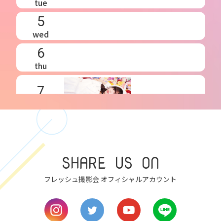
4
tue
5
wed
6
thu
7
SHARE US ON
fri
フレッシュ撮影会 オフィシャルアカウント
8
sat