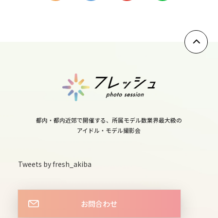
9
sun
10
mon
11
tue
12
wed
都内・都内近郊で開催する、所属モデル数業界最大級の
13
アイドル・モデル撮影会
thu
14
Tweets by fresh_akiba
fri
15
お問合わせ
sat