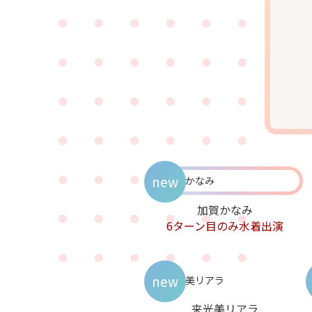
new
加賀かなみ
6ターン目のみ水着出演
new
来光美リアラ