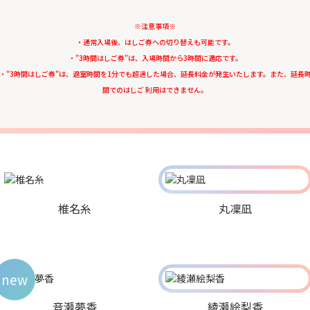
※注意事項※
・通常入場後、はしご券への切り替えも可能です。
・"3時間はしご券"は、入場時間から3時間に適応です。
・"3時間はしご券"は、退室時間を1分でも超過した場合、延長料金が発生いたします。また、延長
間でのはしご 利用はできません。
椎名糸
丸凜凪
new
音瀬夢香
綾瀬絵梨香