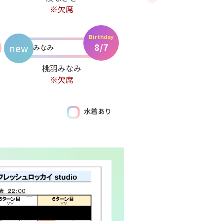
※欠席
Birthday
8/7
new
桃羽みなみ
※欠席
水着あり
Birthday
8/7