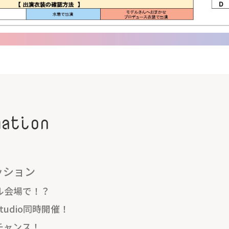
mation
ッション
ル会場で！？
udio同時開催！
チャンス！