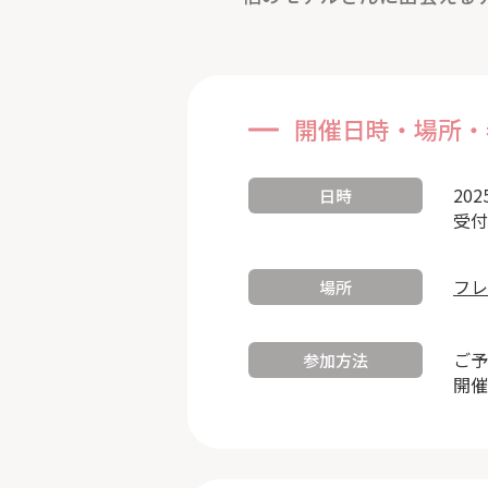
開催日時・場所・
202
日時
受付
フレ
場所
ご予
参加方法
開催