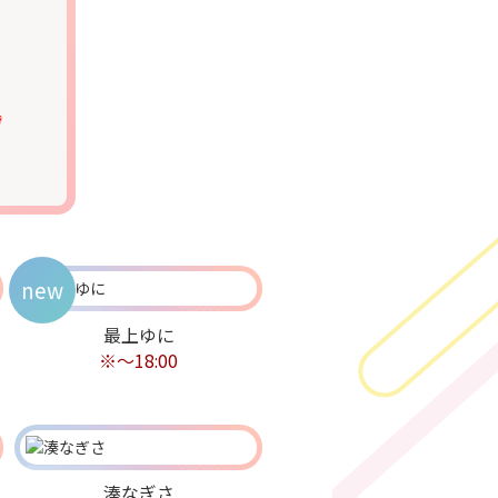
時
new
最上ゆに
※〜18:00
湊なぎさ