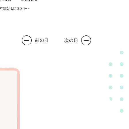
付開始は13:30～
前の日
次の日