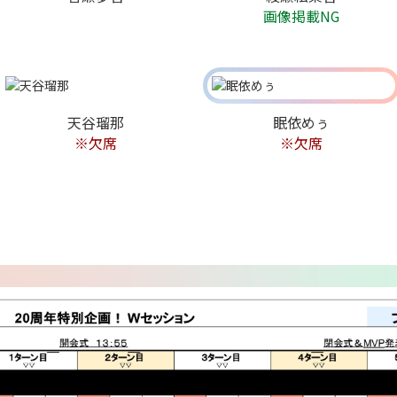
画像掲載NG
天谷瑠那
眠依めぅ
※欠席
※欠席