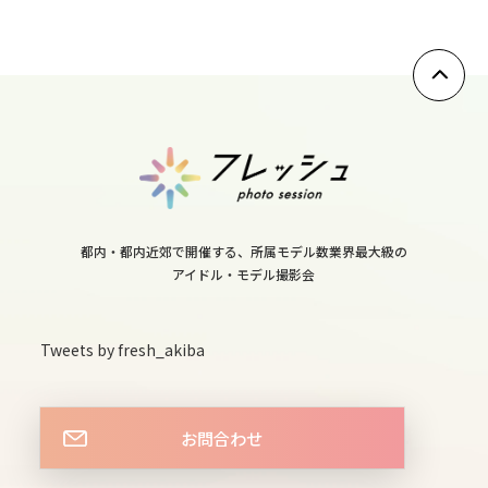
sun
10
mon
11
tue
12
wed
都内・都内近郊で開催する、所属モデル数業界最大級の
13
アイドル・モデル撮影会
thu
14
Tweets by fresh_akiba
fri
15
お問合わせ
sat
16