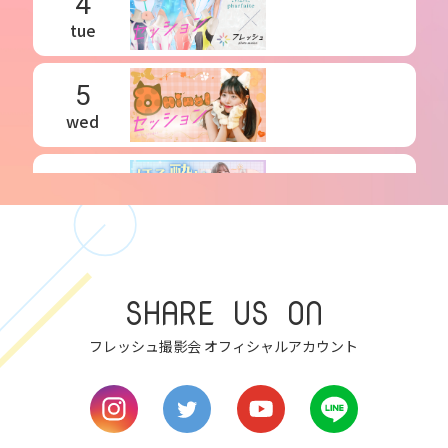
4
tue
5
wed
6
thu
7
SHARE US ON
fri
フレッシュ撮影会 オフィシャルアカウント
8
sat
9