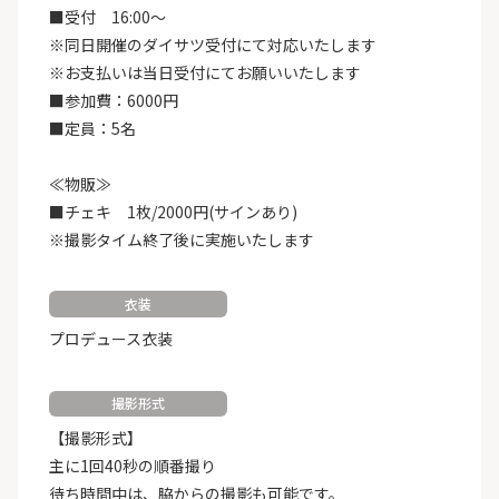
■受付 16:00～
※同日開催のダイサツ受付にて対応いたします
※お支払いは当日受付にてお願いいたします
■参加費：6000円
■定員：5名
≪物販≫
■チェキ 1枚/2000円(サインあり)
※撮影タイム終了後に実施いたします
衣装
プロデュース衣装
撮影形式
【撮影形式】
主に1回40秒の順番撮り
待ち時間中は、脇からの撮影も可能です。