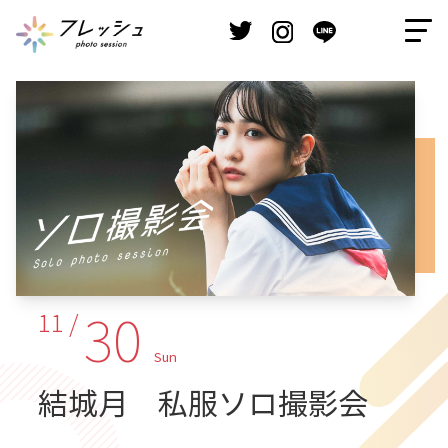
30
11 /
Sun
結城月 私服ソロ撮影会