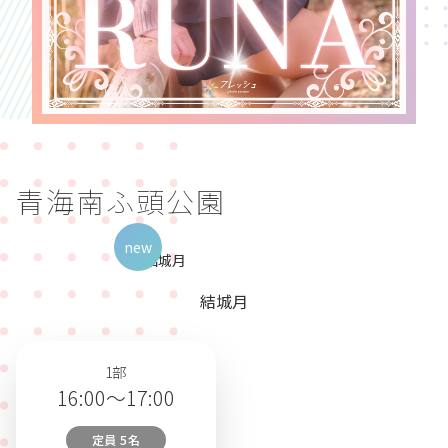
青海南ふ頭公園
new
結城月
1部
16:00～17:00
定員 5名