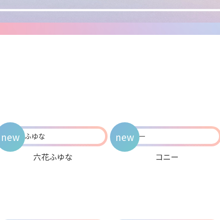
new
new
六花ふゆな
コニー