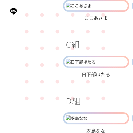
ここあさま
C組
日下部ほたる
D組
冴島なな