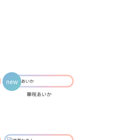
new
華咲あいか