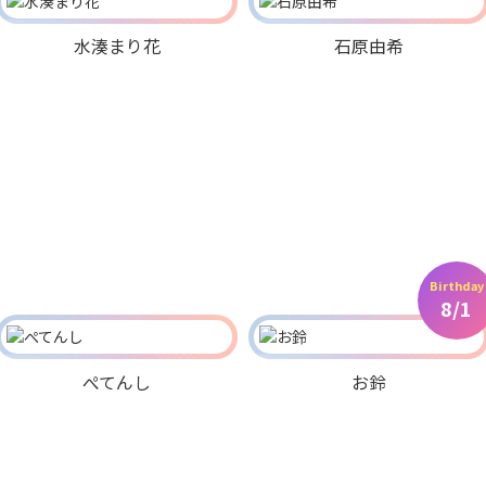
水湊まり花
石原由希
Birthday
8/1
ぺてんし
お鈴