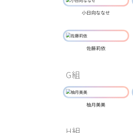
小日向ななせ
佐藤莉依
G組
柚月美美
H組