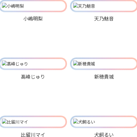
小嶋明梨
天乃魅音
髙峰じゅり
新穂貴城
比留川マイ
犬飼るい