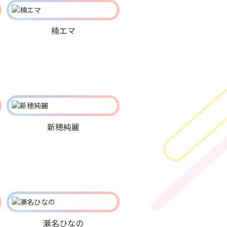
楠エマ
新穂純麗
瀬名ひなの