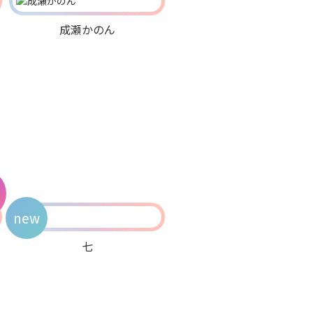
成瀬かのん
new
七