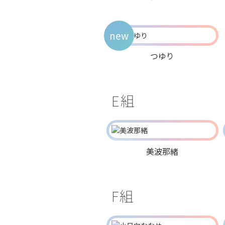
new
つゆり
E組
美波那緒
F組