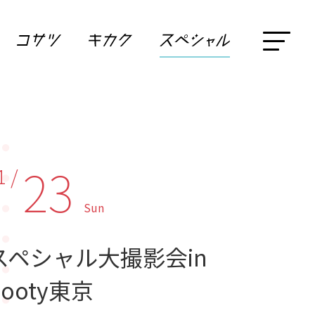
23
1 /
Sun
スペシャル大撮影会in
Booty東京