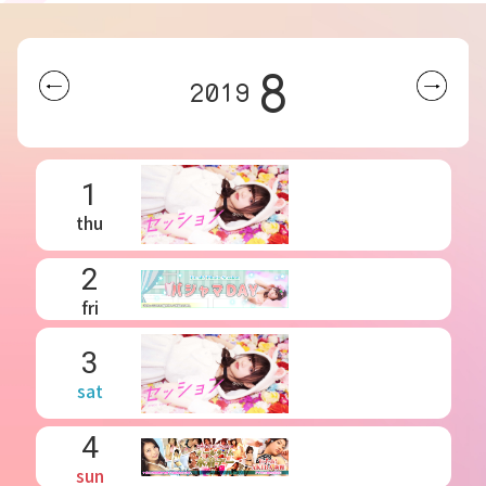
8
2019
1
thu
2
fri
3
sat
4
sun