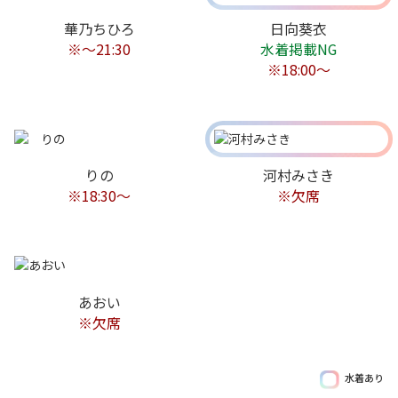
華乃ちひろ
日向葵衣
※～21:30
水着掲載NG
※18:00〜
りの
河村みさき
※18:30〜
※欠席
あおい
※欠席
水着あり