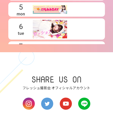
5
mon
6
tue
7
wed
8
thu
SHARE US ON
9
fri
フレッシュ撮影会 オフィシャルアカウント
10
sat