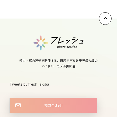
11
sun
12
mon
13
tue
都内・都内近郊で開催する、所属モデル数業界最大級の
アイドル・モデル撮影会
14
wed
Tweets by fresh_akiba
15
thu
お問合わせ
16
fri