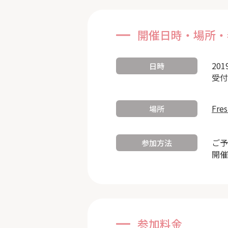
開催日時・場所・
201
日時
受付
Fre
場所
ご予
参加方法
開催
参加料金