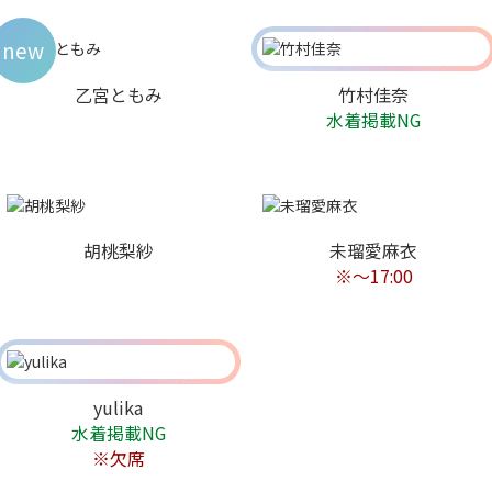
new
乙宮ともみ
竹村佳奈
水着掲載NG
胡桃梨紗
未瑠愛麻衣
※〜17:00
yulika
水着掲載NG
※欠席