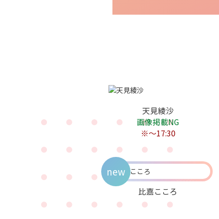
天見綾沙
画像掲載NG
※〜17:30
new
比嘉こころ