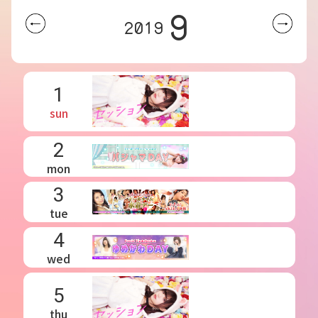
9
2019
1
sun
2
mon
3
tue
4
wed
5
thu