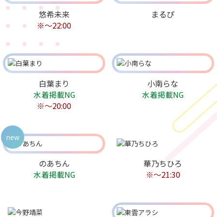
悠希未来
まるぴ
※～22:00
白葉まり
小南らな
水着掲載NG
水着掲載NG
※〜20:00
new
のあちん
華乃ちひろ
水着掲載NG
※〜21:30