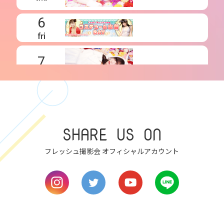
6
fri
7
sat
8
sun
SHARE US ON
9
mon
フレッシュ撮影会 オフィシャルアカウント
10
tue
11
wed