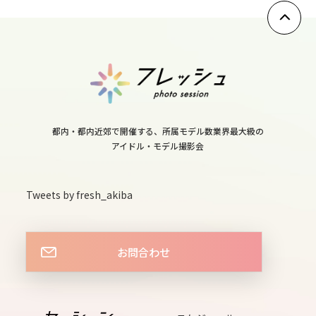
12
thu
13
fri
14
sat
都内・都内近郊で開催する、所属モデル数業界最大級の
アイドル・モデル撮影会
15
sun
Tweets by fresh_akiba
16
mon
お問合わせ
17
tue