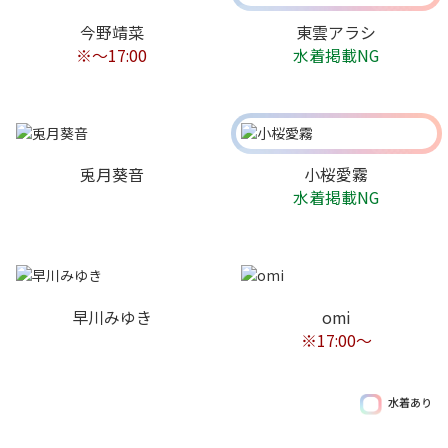
今野靖菜
東雲アラシ
※〜17:00
水着掲載NG
兎月葵音
小桜愛霧
水着掲載NG
早川みゆき
omi
※17:00〜
水着あり