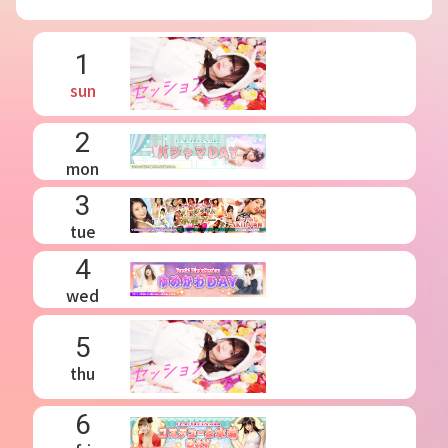
1
sun
2
mon
3
tue
4
wed
5
thu
6