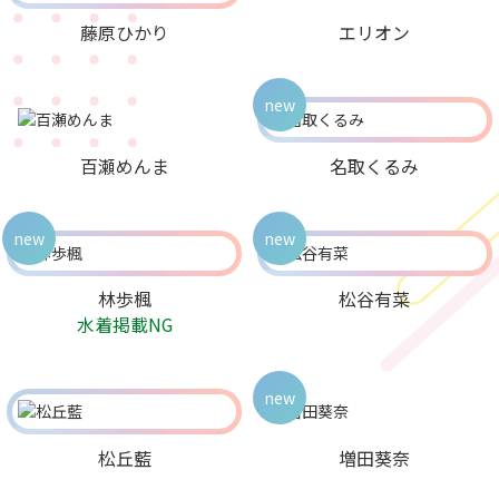
藤原ひかり
エリオン
new
百瀬めんま
名取くるみ
new
new
林歩楓
松谷有菜
水着掲載NG
new
松丘藍
増田葵奈