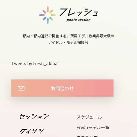
13
fri
14
sat
都内・都内近郊で開催する、所属モデル数業界最大級の
アイドル・モデル撮影会
15
sun
Tweets by fresh_akiba
16
mon
お問合わせ
17
tue
スケジュール
18
wed
Freshモデル一覧