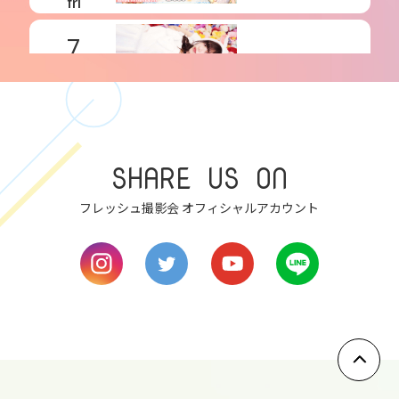
fri
7
sat
8
sun
SHARE US ON
9
mon
フレッシュ撮影会 オフィシャルアカウント
10
tue
11
wed
12
thu