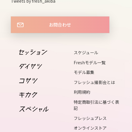
Tweets by fresh_akiba
15
wed
お問合わせ
16
thu
スケジュール
Freshモデル一覧
17
モデル募集
fri
フレッシュ撮影会とは
利用規約
18
特定商取引法に基づく表
sat
記
フレッシュプレス
19
オンラインストア
sun