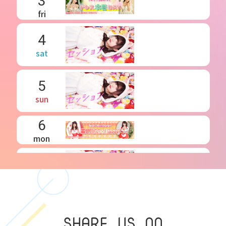
3
fri
4
sat
5
sun
6
mon
7
tue
8
wed
SHARE US ON