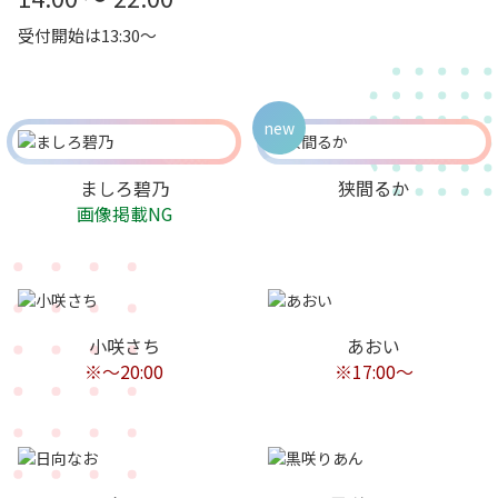
受付開始は13:30～
new
ましろ碧乃
狭間るか
画像掲載NG
小咲さち
あおい
※〜20:00
※17:00〜