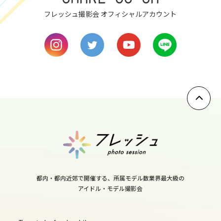
9
フレッシュ撮影会 オフィシャルアカウント
thu
10
fri
11
sat
12
sun
13
都内・都内近郊で開催する、所属モデル数業界最大級の
mon
アイドル・モデル撮影会
14
tue