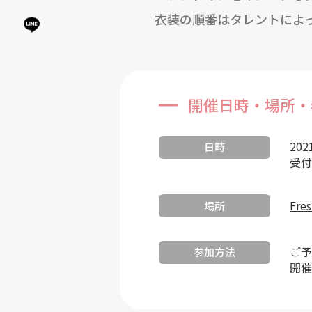
衣装の順番はタレントによ
開催日時・場所・
202
日時
受付
Fre
場所
ご予
参加方法
開催