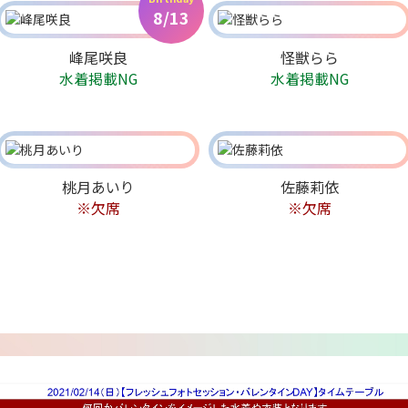
8/13
峰尾咲良
怪獣らら
水着掲載NG
水着掲載NG
桃月あいり
佐藤莉依
※欠席
※欠席