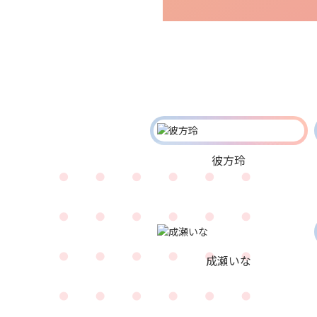
彼方玲
成瀬いな