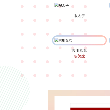
眠太子
古川なな
※欠席