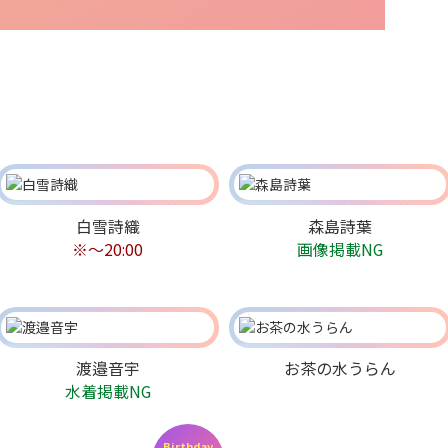
白雪詩織
森島詩葉
※〜20:00
画像掲載NG
渡邉音宇
お茶の水うらん
水着掲載NG
Birthday