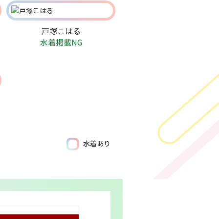
戸塚こはる
水着掲載NG
水着あり