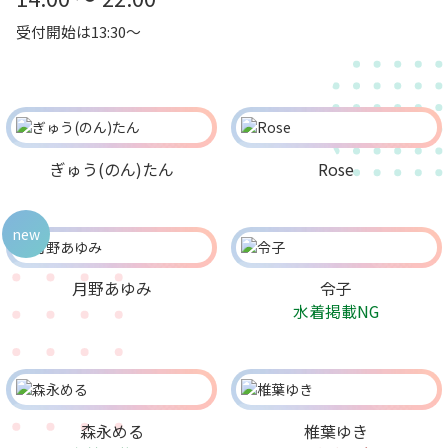
受付開始は13:30～
ぎゅう(のん)たん
Rose
new
月野あゆみ
令子
水着掲載NG
森永める
椎葉ゆき