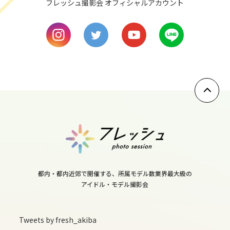
10
フレッシュ撮影会 オフィシャルアカウント
wed
11
thu
12
fri
13
sat
14
sun
15
都内・都内近郊で開催する、所属モデル数業界最大級の
mon
アイドル・モデル撮影会
16
tue
Tweets by fresh_akiba