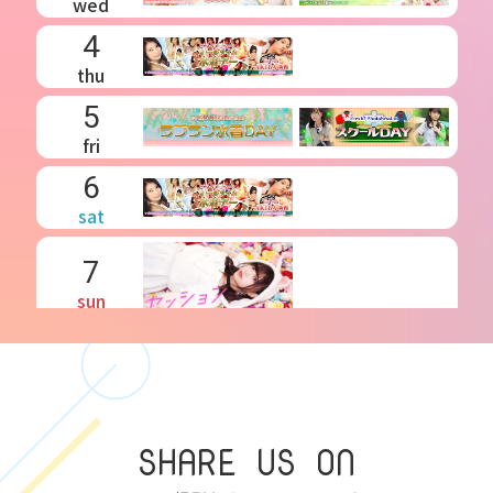
wed
4
thu
5
fri
6
sat
7
sun
8
mon
9
SHARE US ON
tue