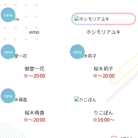
new
emo
ホシモリアユキ
new
new
御堂一花
桜木莉子
※〜20:00
※～20:00
new
桜木萌香
りこぽん
※～20:00
※16:00～