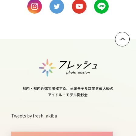
11
thu
12
fri
13
sat
14
sun
15
都内・都内近郊で開催する、所属モデル数業界最大級の
mon
アイドル・モデル撮影会
16
tue
Tweets by fresh_akiba
17
wed