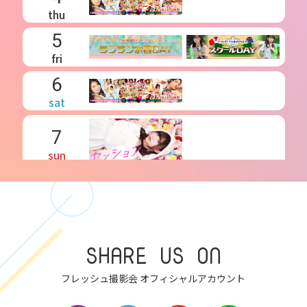
thu
5
fri
6
sat
7
sun
8
mon
9
SHARE US ON
tue
10
フレッシュ撮影会 オフィシャルアカウント
wed