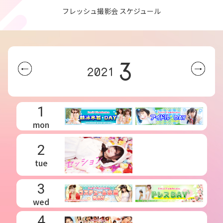
フレッシュ撮影会 スケジュール
3
2021
1
mon
2
tue
3
wed
4