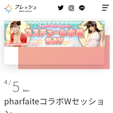
5
4 /
Mon
pharfaiteコラボWセッショ