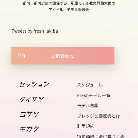
都内・都内近郊で開催する、所属モデル数業界最大級の
thu
アイドル・モデル撮影会
16
fri
Tweets by fresh_akiba
17
sat
お問合わせ
18
sun
19
スケジュール
mon
Freshモデル一覧
20
tue
モデル募集
21
フレッシュ撮影会とは
wed
利用規約
22
特定商取引法に基づく表