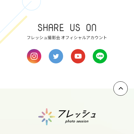
thu
9
SHARE US ON
fri
10
フレッシュ撮影会 オフィシャルアカウント
sat
11
sun
12
mon
13
tue
14
wed
15