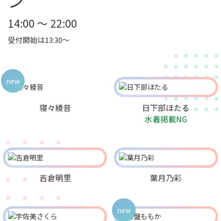
ン
14:00 ～ 22:00
受付開始は13:30～
new
寝々綾音
日下部ほたる
水着掲載NG
吉倉明里
葉月乃彩
new