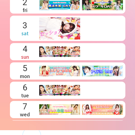
2
fri
3
sat
4
sun
5
mon
6
tue
7
wed
8