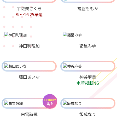
宇佐美さくら
常盤ももか
※〜16:25早退
神田利理加
諸星みゆ
藤田あいな
神谷麻美
水着掲載NG
Birthday
8/9
白雪詩織
飯成なり