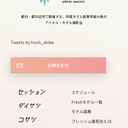
12
wed
都内・都内近郊で開催する、所属モデル数業界最大級の
13
アイドル・モデル撮影会
thu
14
Tweets by fresh_akiba
fri
15
お問合わせ
sat
16
sun
スケジュール
17
Freshモデル一覧
mon
モデル募集
18
フレッシュ撮影会とは
tue