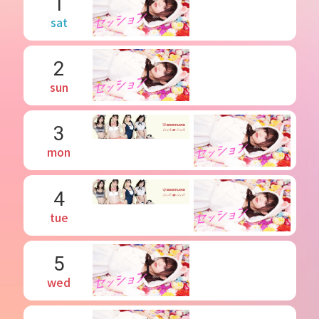
1
sat
2
sun
3
mon
4
tue
5
wed