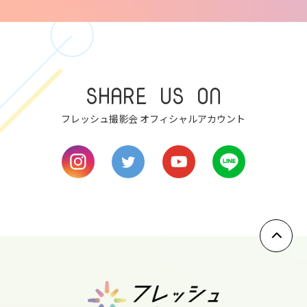
6
thu
7
SHARE US ON
fri
フレッシュ撮影会 オフィシャルアカウント
8
sat
9
sun
10
mon
11
tue