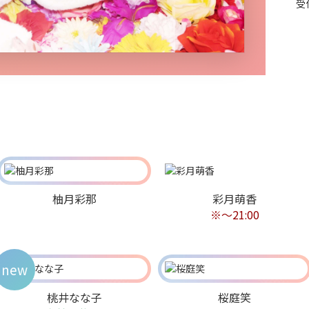
受
柚月彩那
彩月萌香
※〜21:00
new
桃井なな子
桜庭笑