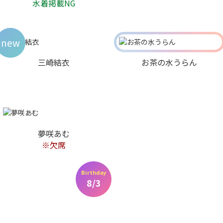
水着掲載NG
new
三崎結衣
お茶の水うらん
夢咲あむ
※欠席
Birthday
8/3