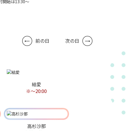
付開始は13:30～
前の日
次の日
結愛
※〜20:00
高杉沙那