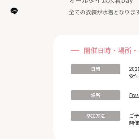
オールタイム水着Day
全ての衣装が水着となりま
開催日時・場所・
202
日時
受付
Fre
場所
ご予
参加方法
開催