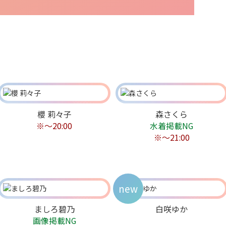
櫻 莉々子
森さくら
※〜20:00
水着掲載NG
※～21:00
new
ましろ碧乃
白咲ゆか
画像掲載NG