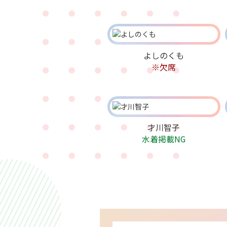
よしのくも
※欠席
才川智子
水着掲載NG