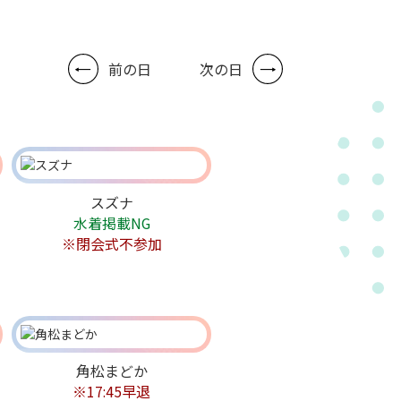
前の日
次の日
スズナ
水着掲載NG
※閉会式不参加
角松まどか
※17:45早退