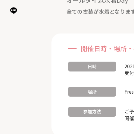
オールタイム水着Day
全ての衣装が水着となりま
開催日時・場所・
202
日時
受付
Fre
場所
ご予
参加方法
開催