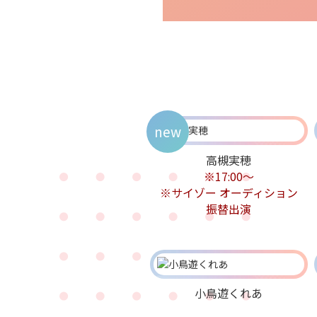
new
高槻実穂
※17:00〜
※サイゾー オーディション
振替出演
小鳥遊くれあ