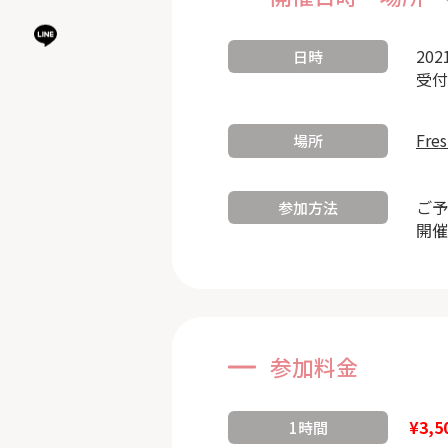
202
日時
受付
Fre
場所
ご予
参加方法
開催
参加料金
¥3,5
1時間