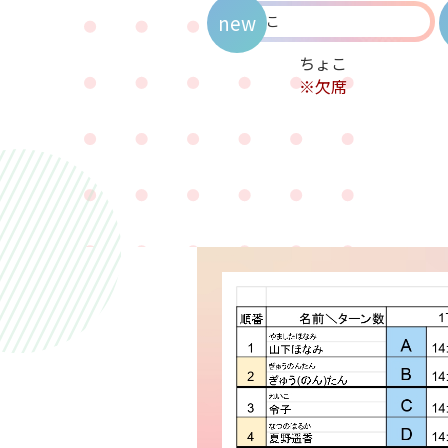
new
ちょこ
※欠席
Birthday
7/19