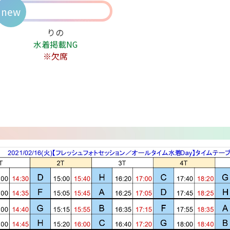
new
りの
水着掲載NG
※欠席