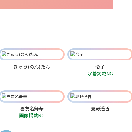
ぎゅう(のん)たん
令子
水着掲載NG
喜友名舞華
夏野遥香
画像掲載NG