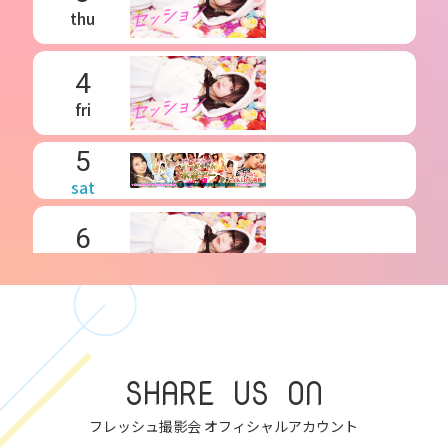
thu
4
fri
5
sat
6
sun
7
mon
SHARE US ON
8
フレッシュ撮影会 オフィシャルアカウント
tue