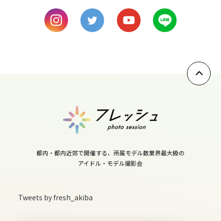
9
wed
10
thu
11
fri
12
都内・都内近郊で開催する、所属モデル数業界最大級の
アイドル・モデル撮影会
sat
13
Tweets by fresh_akiba
sun