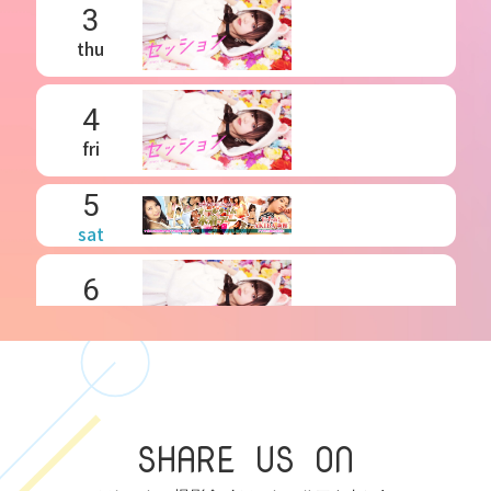
3
thu
4
fri
5
sat
6
sun
7
mon
SHARE US ON
8