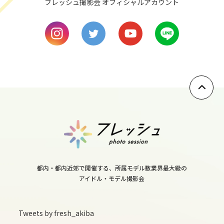
フレッシュ撮影会 オフィシャルアカウント
tue
9
wed
10
thu
11
fri
12
都内・都内近郊で開催する、所属モデル数業界最大級の
アイドル・モデル撮影会
sat
13
Tweets by fresh_akiba