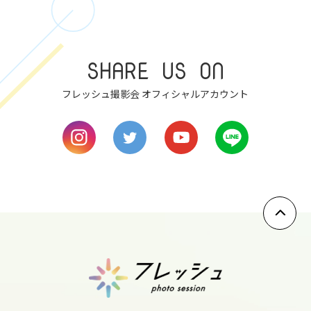
sun
7
SHARE US ON
mon
フレッシュ撮影会 オフィシャルアカウント
8
tue
9
wed
10
thu
11
fri
12