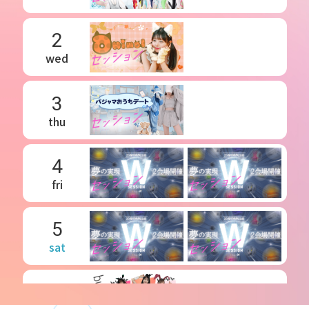
2
wed
3
thu
4
fri
5
sat
6