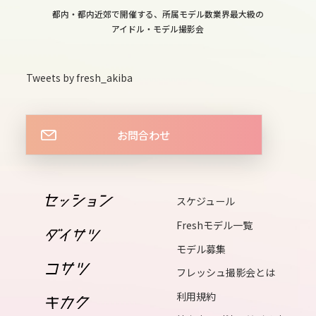
sat
都内・都内近郊で開催する、所属モデル数業界最大級の
13
アイドル・モデル撮影会
sun
14
Tweets by fresh_akiba
mon
15
お問合わせ
tue
16
wed
スケジュール
17
Freshモデル一覧
thu
モデル募集
18
フレッシュ撮影会とは
fri
利用規約
19