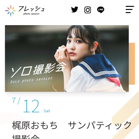
12
7 /
Sat
梶原おもち サンパティック
撮影会