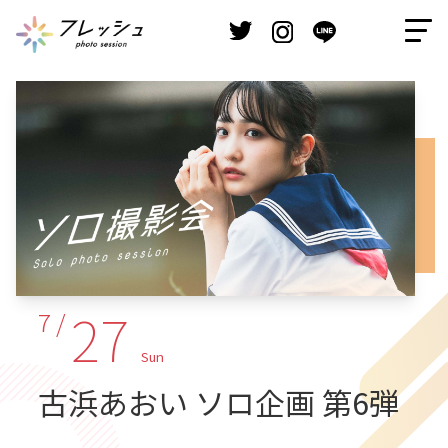
27
7 /
Sun
古浜あおい ソロ企画 第6弾