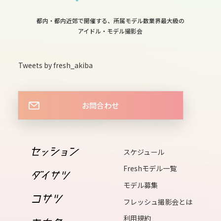
12
sat
都内・都内近郊で開催する、所属モデル数業界最大級の
13
アイドル・モデル撮影会
sun
14
Tweets by fresh_akiba
mon
15
お問合わせ
tue
16
wed
スケジュール
17
Freshモデル一覧
thu
モデル募集
18
フレッシュ撮影会とは
fri
利用規約