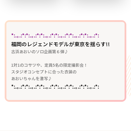
*:.｡.:*:*:.｡.:*:*:.｡.:*:*:.｡.:*:*:.｡.:*:*:.｡.:*:
福岡のレジェンドモデルが東京を揺らす!!
古浜あおいのソロ企画第６弾♪
1対1のコサツや、定員5名の限定撮影会！
スタジオコンセプトに合った衣装の
あおいちゃんを激写♪
*:.｡.:*:*:.｡.:*:*:.｡.:*:*:.｡.:*:*:.｡.:*:*:.｡.:*: