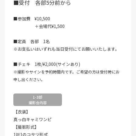
■受付 各部5分前から
■参加費 ¥10,500
＋会場代¥1,500
■定員 各部 1名
※お支払いはいずれも当日受付にてお願いいたします。
■チェキ 1枚/¥2,000(サインあり)
※撮影やサインを予約時間内です。ご希望の方は受付時にお
申し出ください。
1-3部
撮影会内容
【衣装】
真っ白キャミワンピ
【撮影形式】
1対1のコサツ形式