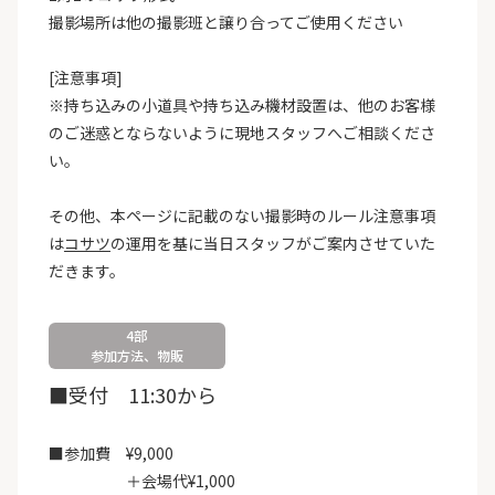
撮影場所は他の撮影班と譲り合ってご使用ください
[注意事項]
※持ち込みの小道具や持ち込み機材設置は、他のお客様
のご迷惑とならないように現地スタッフへご相談くださ
い。
その他、本ページに記載のない撮影時のルール注意事項
は
コサツ
の運用を基に当日スタッフがご案内させていた
だきます。
4部
参加方法、物販
■受付 11:30から
■参加費 ¥9,000
＋会場代¥1,000