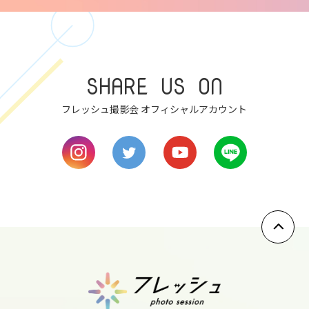
sun
7
SHARE US ON
mon
フレッシュ撮影会 オフィシャルアカウント
8
tue
9
wed
10
thu
11
fri