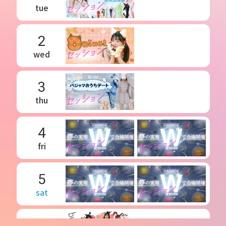
tue
2
wed
3
thu
4
fri
5
sat
6